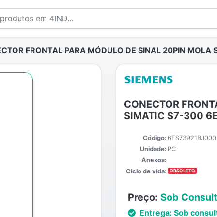
CTOR FRONTAL PARA MÓDULO DE SINAL 20PIN MOLA S
CONECTOR FRONTA
SIMATIC S7-300 
Código:
6ES73921BJ00
Unidade:
PC
Anexos:
Ciclo de vida:
OBSOLETO
Preço:
Sob Consul
Entrega:
Sob consul