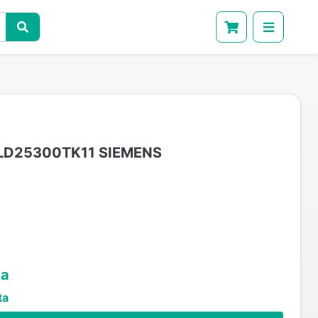
3LD25300TK11 SIEMENS
ta
ta