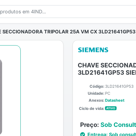
 SECCIONADORA TRIPOLAR 25A VM CX 3LD21641GP53
CHAVE SECCIONAD
3LD21641GP53 SI
Código:
3LD21641GP53
Unidade:
PC
Anexos:
Datasheet
Ciclo de vida:
ATIVO
Preço:
Sob Consul
Entrega:
Sob consul