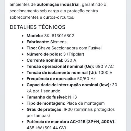
ambientes de
automação industrial
, garantindo o
seccionamento sob carga e a proteção contra
sobrecorrentes e curtos-circuitos.
DETALHES TÉCNICOS
Modelo:
3KL61301AB02
Fabricante:
Siemens
Tipo:
Chave Seccionadora com Fusível
Número de polos:
3 (Tripolar)
Corrente nominal:
630 A
Tensão operacional nominal (Ue):
690 V AC
Tensão de isolamento nominal (Ui):
1000 V
Frequência de operação:
50/60 Hz
Capacidade de interrupção nominal (Icw):
30
kA por 1 segundo
Tamanho do fusível:
NH3
Tipo de montagem:
Placa de montagem
Grau de proteção:
IP00 (terminais protegidos
por tampas)
Potência de manobra AC-21B (3P+N, 400V):
435 kW (591,44 CV)