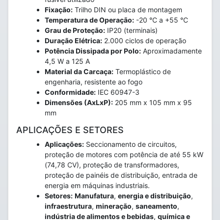
Fixação:
Trilho DIN ou placa de montagem
Temperatura de Operação:
-20 °C a +55 °C
Grau de Proteção:
IP20 (terminais)
Duração Elétrica:
2.000 ciclos de operação
Potência Dissipada por Polo:
Aproximadamente
4,5 W a 125 A
Material da Carcaça:
Termoplástico de
engenharia, resistente ao fogo
Conformidade:
IEC 60947-3
Dimensões (AxLxP):
205 mm x 105 mm x 95
mm
APLICAÇÕES E SETORES
Aplicações:
Seccionamento de circuitos,
proteção de motores com potência de até 55 kW
(74,78 CV), proteção de transformadores,
proteção de painéis de distribuição, entrada de
energia em máquinas industriais.
Setores:
Manufatura
,
energia e distribuição
,
infraestrutura
,
mineração
,
saneamento
,
indústria de alimentos e bebidas
,
química e