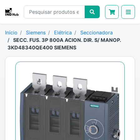
Início
Siemens
Elétrica
Seccionadora
SECC. FUS. 3P 800A ACION. DIR. S/ MANOP.
3KD48340QE400 SIEMENS