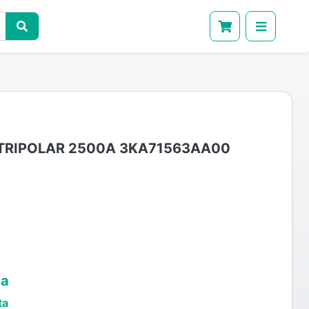
TRIPOLAR 2500A 3KA71563AA00
ta
ta