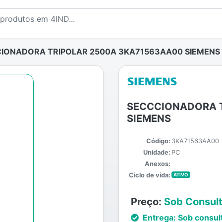
IONADORA TRIPOLAR 2500A 3KA71563AA00 SIEMENS
SECCCIONADORA 
SIEMENS
Código:
3KA71563AA00
Unidade:
PC
Anexos:
Ciclo de vida:
ATIVO
Preço:
Sob Consul
Entrega:
Sob consul