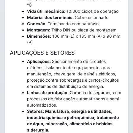
°C
Vida útil mecânica:
10.000 ciclos de operação
Material dos terminais:
Cobre estanhado
Conexão:
Terminando com parafuso
Montagem:
Trilho DIN ou placa de montagem
Dimensões:
106 mm (L) x 185 mm (A) x 96 mm
(P)
APLICAÇÕES E SETORES
Aplicações:
Seccionamento de circuitos
elétricos, isolamento de equipamentos para
manutenção, chave geral de painéis elétricos,
proteção contra sobrecargas e curtos-circuitos
em sistemas de distribuição de energia.
Linhas de produção:
Garantia de segurança em
processos de fabricação automatizados e semi-
automatizados.
Setores:
Manufatura
,
energia e utilidades
,
indústria química e petroquímica
,
tratamento
de água
,
mineração
,
alimentício e bebidas
,
siderurgia
.