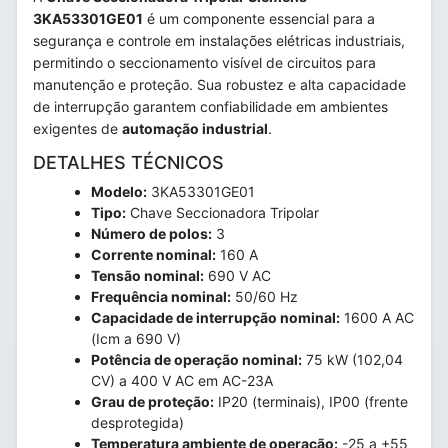
3KA53301GE01
é um componente essencial para a
segurança e controle em instalações elétricas industriais,
permitindo o seccionamento visível de circuitos para
manutenção e proteção. Sua robustez e alta capacidade
de interrupção garantem confiabilidade em ambientes
exigentes de
automação industrial
.
DETALHES TÉCNICOS
Modelo:
3KA53301GE01
Tipo:
Chave Seccionadora Tripolar
Número de polos:
3
Corrente nominal:
160 A
Tensão nominal:
690 V AC
Frequência nominal:
50/60 Hz
Capacidade de interrupção nominal:
1600 A AC
(Icm a 690 V)
Potência de operação nominal:
75 kW (102,04
CV) a 400 V AC em AC-23A
Grau de proteção:
IP20 (terminais), IP00 (frente
desprotegida)
Temperatura ambiente de operação:
-25 a +55