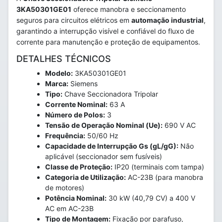
3KA50301GE01
oferece manobra e seccionamento
seguros para circuitos elétricos em
automação industrial
,
garantindo a interrupção visível e confiável do fluxo de
corrente para manutenção e proteção de equipamentos.
DETALHES TÉCNICOS
Modelo:
3KA50301GE01
Marca:
Siemens
Tipo:
Chave Seccionadora Tripolar
Corrente Nominal:
63 A
Número de Polos:
3
Tensão de Operação Nominal (Ue):
690 V AC
Frequência:
50/60 Hz
Capacidade de Interrupção Gs (gL/gG):
Não
aplicável (seccionador sem fusíveis)
Classe de Proteção:
IP20 (terminais com tampa)
Categoria de Utilização:
AC-23B (para manobra
de motores)
Potência Nominal:
30 kW (40,79 CV) a 400 V
AC em AC-23B
Tipo de Montagem:
Fixação por parafuso,