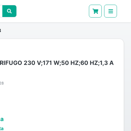
B
IFUGO 230 V;171 W;50 HZ;60 HZ;1,3 A
28
ta
ta