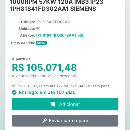
1000RPM 57KW 120A IMB3 IP23
1PH81841FD302AA1 SIEMENS
Código:
1PH81841FD302AA1
Unidade:
PC
Anexos:
1PH8184-1FD30-2AA1.pdf
Ciclo de vida:
ATIVO
A partir de
R$ 105.071,48
À vista no PIX com 12% de desconto
ou R$ 119.399,41 em até 12x de R$ 9.949,95 sem juros
Entrega:
Em até 107 dias
Adicionar
Enviar para reparo