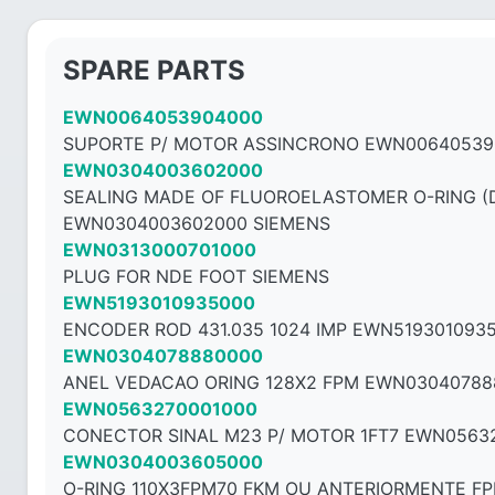
SPARE PARTS
EWN0064053904000
SUPORTE P/ MOTOR ASSINCRONO EWN00640539
EWN0304003602000
SEALING MADE OF FLUOROELASTOMER O-RING (DI
EWN0304003602000 SIEMENS
EWN0313000701000
PLUG FOR NDE FOOT SIEMENS
EWN5193010935000
ENCODER ROD 431.035 1024 IMP EWN519301093
EWN0304078880000
ANEL VEDACAO ORING 128X2 FPM EWN03040788
EWN0563270001000
CONECTOR SINAL M23 P/ MOTOR 1FT7 EWN0563
EWN0304003605000
O-RING 110X3FPM70 FKM OU ANTERIORMENTE F