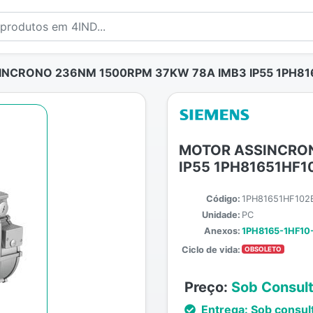
NCRONO 236NM 1500RPM 37KW 78A IMB3 IP55 1PH81
MOTOR ASSINCRON
IP55 1PH81651HF1
Código:
1PH81651HF102
Unidade:
PC
Anexos:
1PH8165-1HF10
Ciclo de vida:
OBSOLETO
Preço:
Sob Consul
Entrega:
Sob consul