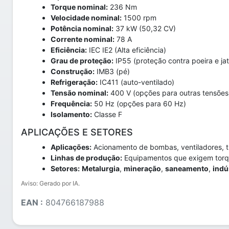
Torque nominal:
236 Nm
Velocidade nominal:
1500 rpm
Potência nominal:
37 kW (50,32 CV)
Corrente nominal:
78 A
Eficiência:
IEC IE2 (Alta eficiência)
Grau de proteção:
IP55 (proteção contra poeira e ja
Construção:
IMB3 (pé)
Refrigeração:
IC411 (auto-ventilado)
Tensão nominal:
400 V (opções para outras tensões
Frequência:
50 Hz (opções para 60 Hz)
Isolamento:
Classe F
APLICAÇÕES E SETORES
Aplicações:
Acionamento de bombas, ventiladores, t
Linhas de produção:
Equipamentos que exigem torq
Setores:
Metalurgia
,
mineração
,
saneamento
,
indú
Aviso: Gerado por IA.
EAN :
804766187988