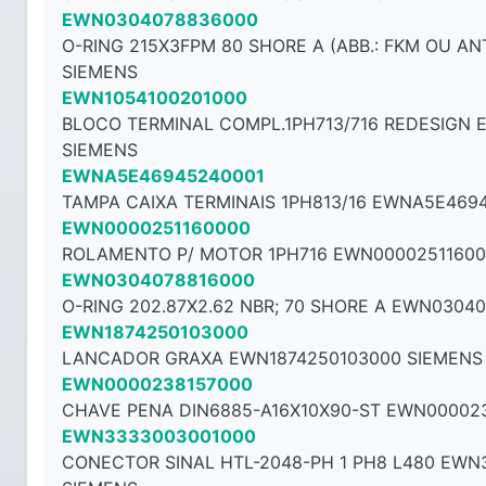
EWN0304078836000
O-RING 215X3FPM 80 SHORE A (ABB.: FKM OU A
SIEMENS
EWN1054100201000
BLOCO TERMINAL COMPL.1PH713/716 REDESIGN 
SIEMENS
EWNA5E46945240001
TAMPA CAIXA TERMINAIS 1PH813/16 EWNA5E469
EWN0000251160000
ROLAMENTO P/ MOTOR 1PH716 EWN00002511600
EWN0304078816000
O-RING 202.87X2.62 NBR; 70 SHORE A EWN0304
EWN1874250103000
LANCADOR GRAXA EWN1874250103000 SIEMENS
EWN0000238157000
CHAVE PENA DIN6885-A16X10X90-ST EWN00002
EWN3333003001000
CONECTOR SINAL HTL-2048-PH 1 PH8 L480 EWN