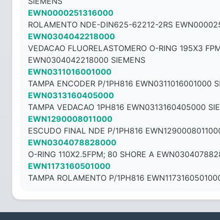
SIEMENS
EWN0000251316000
ROLAMENTO NDE-DIN625-62212-2RS EWN000025
EWN0304042218000
VEDACAO FLUORELASTOMERO O-RING 195X3 FPM
EWN0304042218000 SIEMENS
EWN0311016001000
TAMPA ENCODER P/1PH816 EWN0311016001000 
EWN0313160405000
TAMPA VEDACAO 1PH816 EWN0313160405000 SI
EWN1290008011000
ESCUDO FINAL NDE P/1PH816 EWN129000801100
EWN0304078828000
O-RING 110X2.5FPM; 80 SHORE A EWN03040788
EWN1173160501000
TAMPA ROLAMENTO P/1PH816 EWN117316050100