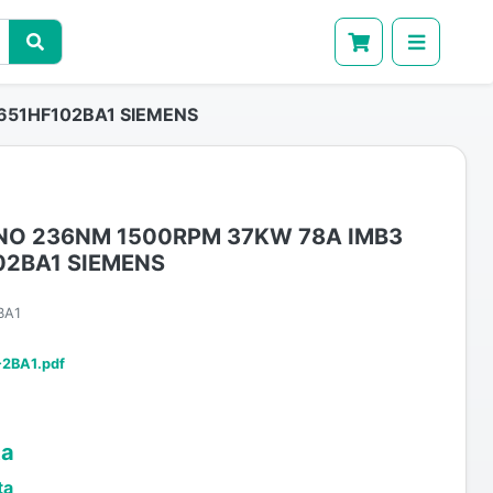
651HF102BA1 SIEMENS
O 236NM 1500RPM 37KW 78A IMB3
02BA1 SIEMENS
BA1
-2BA1.pdf
ta
ta