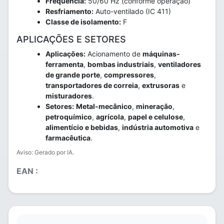
Frequência:
50/60 Hz (conforme operação)
Resfriamento:
Auto-ventilado (IC 411)
Classe de isolamento:
F
APLICAÇÕES E SETORES
Aplicações:
Acionamento de
máquinas-
ferramenta
,
bombas industriais
,
ventiladores
de grande porte
,
compressores
,
transportadores de correia
,
extrusoras
e
misturadores
.
Setores:
Metal-mecânico
,
mineração
,
petroquímico
,
agrícola
,
papel e celulose
,
alimentício e bebidas
,
indústria automotiva
e
farmacêutica
.
Aviso: Gerado por IA.
EAN :