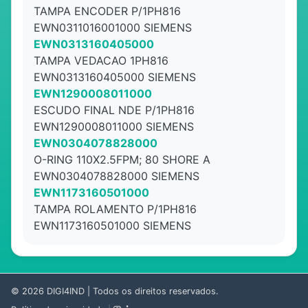
TAMPA ENCODER P/1PH816
EWN0311016001000 SIEMENS
EWN0313160405000
TAMPA VEDACAO 1PH816
EWN0313160405000 SIEMENS
EWN1290008011000
ESCUDO FINAL NDE P/1PH816
EWN1290008011000 SIEMENS
EWN0304078828000
O-RING 110X2.5FPM; 80 SHORE A
EWN0304078828000 SIEMENS
EWN1173160501000
TAMPA ROLAMENTO P/1PH816
EWN1173160501000 SIEMENS
© 2026
DIGI4IND
| Todos os direitos reservados.