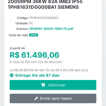
2000RPM 36KW 83A IMB3 IP55
1PH81631DG000BA1 SIEMENS
Código:
1PH81631DG000BA1
Unidade:
PC
Anexos:
1PH8163-1DG00-0BA1 (1).pdf
Ciclo de vida:
ATIVO
A partir de
R$ 61.496,06
À vista no PIX com 12% de desconto
ou R$ 69.881,89 em até 12x de R$ 5.823,49 sem juros
Entrega:
Em até 87 dias
Adicionar
Enviar para reparo