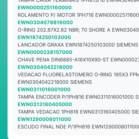
TAMPA CAIXA TERMINAIS 1PH813/16 EWNA5E469
EWN0000251160000
ROLAMENTO P/ MOTOR 1PH716 EWN00002511600
EWN0304078816000
O-RING 202.87X2.62 NBR; 70 SHORE A EWN0304
EWN1874250103000
LANCADOR GRAXA EWN1874250103000 SIEMENS
EWN0000238157000
CHAVE PENA DIN6885-A16X10X90-ST EWN00002
EWN0304042218000
VEDACAO FLUORELASTOMERO O-RING 195X3 FPM
EWN0304042218000 SIEMENS
EWN0311016001000
TAMPA ENCODER P/1PH816 EWN0311016001000 
EWN0313160405000
TAMPA VEDACAO 1PH816 EWN0313160405000 SI
EWN1290008011000
ESCUDO FINAL NDE P/1PH816 EWN129000801100