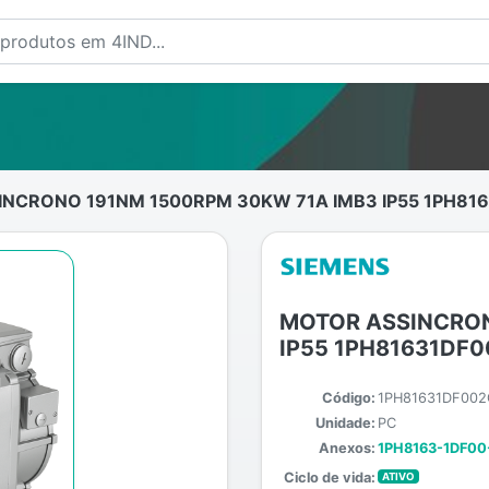
NCRONO 191NM 1500RPM 30KW 71A IMB3 IP55 1PH81
MOTOR ASSINCRON
IP55 1PH81631DF0
Código:
1PH81631DF002
Unidade:
PC
Anexos:
1PH8163-1DF00
Ciclo de vida:
ATIVO