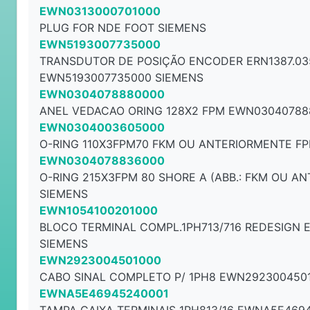
EWN0313000701000
PLUG FOR NDE FOOT SIEMENS
EWN5193007735000
TRANSDUTOR DE POSIÇÃO ENCODER ERN1387.03
EWN5193007735000 SIEMENS
EWN0304078880000
ANEL VEDACAO ORING 128X2 FPM EWN03040788
EWN0304003605000
O-RING 110X3FPM70 FKM OU ANTERIORMENTE F
EWN0304078836000
O-RING 215X3FPM 80 SHORE A (ABB.: FKM OU A
SIEMENS
EWN1054100201000
BLOCO TERMINAL COMPL.1PH713/716 REDESIGN 
SIEMENS
EWN2923004501000
CABO SINAL COMPLETO P/ 1PH8 EWN292300450
EWNA5E46945240001