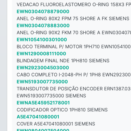
VEDACAO FLUOROELASTOMERO O-RING 158X3 FP
EWN0304078879000
ANEL O-RING 80X2 FPM 75 SHORE A FK SIEMENS
EWN0304078883000
ANEL O-RING 90X2 FKM 70 SHORE A EWN030407
EWN1054100301000
BLOCO TERMINAL P/ MOTOR 1PH710 EWN1054100
EWN1290008111000
BLINDAGEM FINAL NDE 1PH810 SIEMENS
EWN2923004503000
CABO COMPLETO I-2048-PH P/ 1PH8 EWN29230
EWN5193007735000
TRANSDUTOR DE POSIÇÃO ENCODER ERN1387.03
EWN5193007735000 SIEMENS
EWNA5E45952178001
CODIFICADOR OPTICO 1PH810 SIEMENS
A5E47041080001
COVER A5E47041080001 SIEMENS
EWN0804007504000