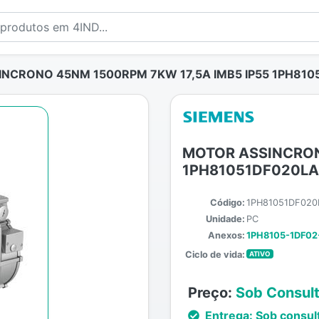
NCRONO 45NM 1500RPM 7KW 17,5A IMB5 IP55 1PH810
MOTOR ASSINCRON
1PH81051DF020LA
Código:
1PH81051DF020
Unidade:
PC
Anexos:
1PH8105-1DF02
Ciclo de vida:
ATIVO
Preço:
Sob Consul
Entrega:
Sob consul