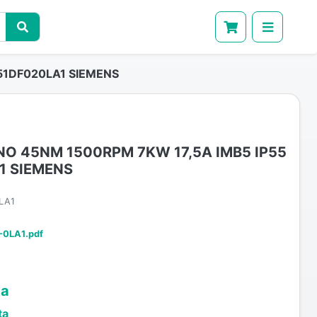
51DF020LA1 SIEMENS
O 45NM 1500RPM 7KW 17,5A IMB5 IP55
1 SIEMENS
LA1
-0LA1.pdf
ta
ta