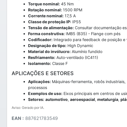
Torque nominal:
45 Nm
Rotação nominal:
1500 RPM
Corrente nominal:
17,5 A
Classe de proteção IP:
IP55
Tensão de alimentação:
Consultar documentação esp
Forma construtiva:
IMB5 (B35) - Flange com pés
Codificador:
Integrado para feedback de posição e 
Designação de tipo:
High Dynamic
Material do invólucro:
Alumínio fundido
Resfriamento:
Auto-ventilado (IC411)
Isolamento:
Classe F
APLICAÇÕES E SETORES
Aplicações:
Máquinas-ferramenta, robôs industriais
processos
Exemplos de uso:
Eixos principais em centros de u
Setores:
automotivo
,
aeroespacial
,
metalurgia
,
plá
Aviso: Gerado por IA.
EAN :
887621783549