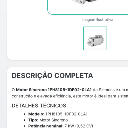
Imagem Ilustrativa
DESCRIÇÃO COMPLETA
O
Motor Síncrono 1PH8105-1DF02-0LA1
da Siemens é um mo
construção e elevada eficiência, este motor é ideal para sis
DETALHES TÉCNICOS
Modelo:
1PH8105-1DF02-0LA1
Tipo:
Motor Síncrono
Potência nominal:
7 kW (9,52 CV)