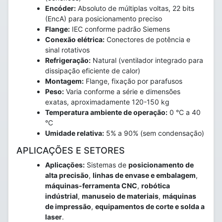
Encóder:
Absoluto de múltiplas voltas, 22 bits
(EncA) para posicionamento preciso
Flange:
IEC conforme padrão Siemens
Conexão elétrica:
Conectores de potência e
sinal rotativos
Refrigeração:
Natural (ventilador integrado para
dissipação eficiente de calor)
Montagem:
Flange, fixação por parafusos
Peso:
Varia conforme a série e dimensões
exatas, aproximadamente 120-150 kg
Temperatura ambiente de operação:
0 °C a 40
°C
Umidade relativa:
5% a 90% (sem condensação)
APLICAÇÕES E SETORES
Aplicações:
Sistemas de
posicionamento de
alta precisão
,
linhas de envase e embalagem
,
máquinas-ferramenta CNC
,
robótica
indústrial
,
manuseio de materiais
,
máquinas
de impressão
,
equipamentos de corte e solda a
laser
.