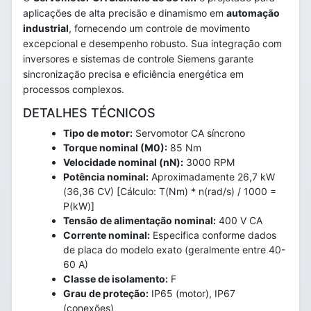
aplicações de alta precisão e dinamismo em
automação
industrial
, fornecendo um controle de movimento
excepcional e desempenho robusto. Sua integração com
inversores e sistemas de controle Siemens garante
sincronização precisa e eficiência energética em
processos complexos.
DETALHES TÉCNICOS
Tipo de motor:
Servomotor CA síncrono
Torque nominal (M0):
85 Nm
Velocidade nominal (nN):
3000 RPM
Potência nominal:
Aproximadamente 26,7 kW
(36,36 CV) [Cálculo: T(Nm) * n(rad/s) / 1000 =
P(kW)]
Tensão de alimentação nominal:
400 V CA
Corrente nominal:
Especifica conforme dados
de placa do modelo exato (geralmente entre 40-
60 A)
Classe de isolamento:
F
Grau de proteção:
IP65 (motor), IP67
(conexões)