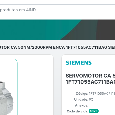
OR CA 50NM/2000RPM ENCA 1FT71055AC711BA0 SI
SERVOMOTOR CA 
1FT71055AC711BA
Código:
1FT71055AC711
Unidade:
PC
Anexos:
Ciclo de vida:
ATIVO