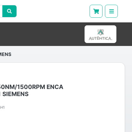
MENS
50NM/1500RPM ENCA
1 SIEMENS
BH1