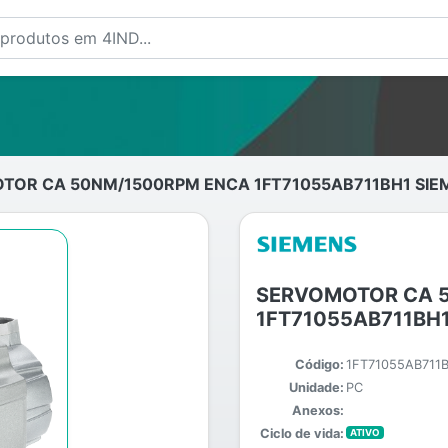
OR CA 50NM/1500RPM ENCA 1FT71055AB711BH1 SIE
SERVOMOTOR CA 
1FT71055AB711BH
Código:
1FT71055AB711
Unidade:
PC
Anexos:
Ciclo de vida:
ATIVO