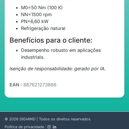
M0=50 Nm (100 K)
NN=1500 rpm
PN=6,60 kW
Refrigeração natural
Benefícios para o cliente:
Desempenho robusto em aplicações
industriais.
Isenção de responsabilidade: gerado por IA.
EAN :
887621273866
© 2026
DIGI4IND
| Todos os direitos reservados.
Política de privacidade
|