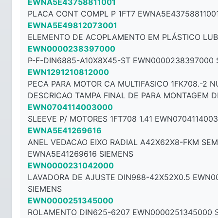
EWNA5E43758811001
PLACA CONT COMPL P 1FT7 EWNA5E4375881100
EWNA5E49812073001
ELEMENTO DE ACOPLAMENTO EM PLÁSTICO LUB
EWN0000238397000
P-F-DIN6885-A10X8X45-ST EWN0000238397000 
EWN1291210812000
PECA PARA MOTOR CA MULTIFASICO 1FK708.-2 N
DESCRICAO TAMPA FINAL DE PARA MONTAGEM DE
EWN0704114003000
SLEEVE P/ MOTORES 1FT708 1.41 EWN070411400
EWNA5E41269616
ANEL VEDACAO EIXO RADIAL A42X62X8-FKM SE
EWNA5E41269616 SIEMENS
EWN0000231042000
LAVADORA DE AJUSTE DIN988-42X52X0.5 EWN0
SIEMENS
EWN0000251345000
ROLAMENTO DIN625-6207 EWN0000251345000 