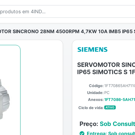
OR SINCRONO 28NM 4500RPM 4,7KW 10A IMB5 IP65 S
SERVOMOTOR SINC
IP65 SIMOTICS S 
Código:
1FT70865AH711
Unidade:
PC
Anexos:
1FT7086-5AH71-
Ciclo de vida:
ATIVO
Preço:
Sob Consul
Entrega:
Sob consul