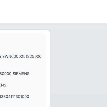
5 EWN0000251225000
80000 SIEMENS
ENS
3804111301000