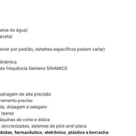
jatos de água)
haveta)
olver por padrão, detalhes específicos podem variar)
dinâmica
 de frequência Siemens SINAMICS
usinagem de alta precisão
onamento preciso
da, dosagem e selagem
 teares
áquinas de corte e dobra
 sincronizadas, sistemas de pick-and-place
ebidas
,
farmacêutico
,
eletrônico
,
plástico e borracha