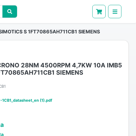
IMOTICS S 1FT70865AH711CB1 SIEMENS
RONO 28NM 4500RPM 4,7KW 10A IMB5
1FT70865AH711CB1 SIEMENS
CB1
1CB1_datasheet_en (1).pdf
ta
ta