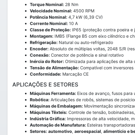
Torque Nominal:
28 Nm
Velocidade Nominal:
4500 RPM
Potência Nominal:
4,7 kW (6,39 CV)
Corrente Nominal:
10 A
Classe de Proteção:
IP65 (proteção contra poeira e 
Montagem:
IMB5 (Flange B5 com eixo cilíndrico e c
Refrigeração:
Natural ou auto-refrigerado
Encoder:
Absoluto de múltiplas voltas, 2048 S/R (res
Conexão:
Conector de potência e sinal rotativo
Inércia do Rotor:
Otimizada para aplicações de alta 
Tensão de Alimentação:
Compatível com inversores
Conformidade:
Marcação CE
APLICAÇÕES E SETORES
Máquinas Ferramenta:
Eixos de avanço, fusos para 
Robótica:
Articulações de robôs, sistemas de posici
Máquinas de Embalagem:
Movimentação sincroniza
Máquinas Têxteis:
Controle de tensão, bobinadeiras,
Indústria Gráfica:
Impressoras de alta velocidade, m
Automação de Manufatura:
Esteiras transportadoras
Setores:
automotivo
,
aeroespacial
,
alimentício e b