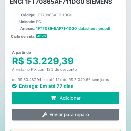
ENCI 1FT70865AF711DG0 SIEMENS
Código:
1FT70865AF711DG0
Unidade:
PC
Anexos:
1FT7086-5AF71-1DG0_datasheet_en.pdf
Ciclo de vida:
ATIVO
A partir de
R$ 53.229,39
À vista no PIX com 12% de desconto
ou R$ 60.487,94 em até 12x de R$ 5.040,66 sem juros
Entrega:
Em até 77 dias
Adicionar
Enviar para reparo