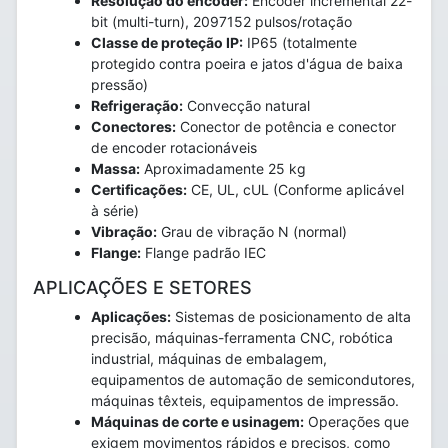
Resolução do encoder:
Encoder incremental 22-
bit (multi-turn), 2097152 pulsos/rotação
Classe de proteção IP:
IP65 (totalmente
protegido contra poeira e jatos d'água de baixa
pressão)
Refrigeração:
Convecção natural
Conectores:
Conector de potência e conector
de encoder rotacionáveis
Massa:
Aproximadamente 25 kg
Certificações:
CE, UL, cUL (Conforme aplicável
à série)
Vibração:
Grau de vibração N (normal)
Flange:
Flange padrão IEC
APLICAÇÕES E SETORES
Aplicações:
Sistemas de posicionamento de alta
precisão, máquinas-ferramenta CNC, robótica
industrial, máquinas de embalagem,
equipamentos de automação de semicondutores,
máquinas têxteis, equipamentos de impressão.
Máquinas de corte e usinagem:
Operações que
exigem movimentos rápidos e precisos, como