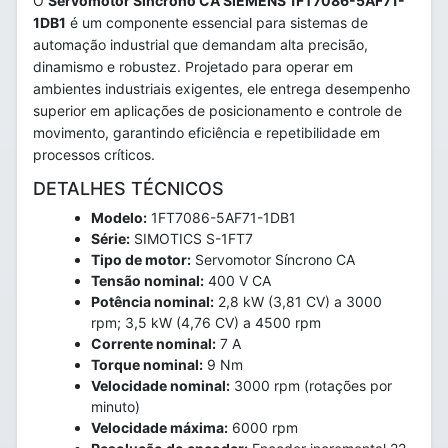
O
Servomotor Síncrono CA SIEMENS 1FT7086-5AF71-
1DB1
é um componente essencial para sistemas de
automação industrial que demandam alta precisão,
dinamismo e robustez. Projetado para operar em
ambientes industriais exigentes, ele entrega desempenho
superior em aplicações de posicionamento e controle de
movimento, garantindo eficiência e repetibilidade em
processos críticos.
DETALHES TÉCNICOS
Modelo:
1FT7086-5AF71-1DB1
Série:
SIMOTICS S-1FT7
Tipo de motor:
Servomotor Síncrono CA
Tensão nominal:
400 V CA
Potência nominal:
2,8 kW (3,81 CV) a 3000
rpm; 3,5 kW (4,76 CV) a 4500 rpm
Corrente nominal:
7 A
Torque nominal:
9 Nm
Velocidade nominal:
3000 rpm (rotações por
minuto)
Velocidade máxima:
6000 rpm