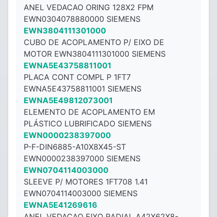
ANEL VEDACAO ORING 128X2 FPM
EWN0304078880000 SIEMENS
EWN3804111301000
CUBO DE ACOPLAMENTO P/ EIXO DE
MOTOR EWN3804111301000 SIEMENS
EWNA5E43758811001
PLACA CONT COMPL P 1FT7
EWNA5E43758811001 SIEMENS
EWNA5E49812073001
ELEMENTO DE ACOPLAMENTO EM
PLÁSTICO LUBRIFICADO SIEMENS
EWN0000238397000
P-F-DIN6885-A10X8X45-ST
EWN0000238397000 SIEMENS
EWN0704114003000
SLEEVE P/ MOTORES 1FT708 1.41
EWN0704114003000 SIEMENS
EWNA5E41269616
ANEL VEDACAO EIXO RADIAL A42X62X8-