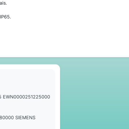
ais.
IP65.
5 EWN0000251225000
80000 SIEMENS