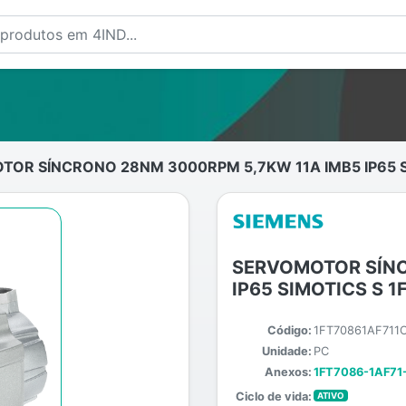
OR SÍNCRONO 28NM 3000RPM 5,7KW 11A IMB5 IP65 S
SERVOMOTOR SÍNC
IP65 SIMOTICS S 
Código:
1FT70861AF711
Unidade:
PC
Anexos:
1FT7086-1AF71-
Ciclo de vida:
ATIVO