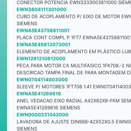
CONECTOR POTENCIA EWN3333003811000 SIEM
EWN3804111301000
CUBO DE ACOPLAMENTO P/ EIXO DE MOTOR EWN
SIEMENS
EWNA5E43758811001
PLACA CONT COMPL P 1FT7 EWNA5E4375881100
EWNA5E49812073001
ELEMENTO DE ACOPLAMENTO EM PLÁSTICO LUB
EWN1291210812000
PECA PARA MOTOR CA MULTIFASICO 1FK708.-2 N
DESCRICAO TAMPA FINAL DE PARA MONTAGEM DE
EWN0704114003000
SLEEVE P/ MOTORES 1FT708 1.41 EWN070411400
EWNA5E41269616
ANEL VEDACAO EIXO RADIAL A42X62X8-FKM SE
EWNA5E41269616 SIEMENS
EWN0000231042000
LAVADORA DE AJUSTE DIN988-42X52X0.5 EWN0
SIEMENS