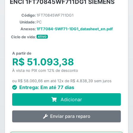
ENCI 1FT70845WF711DG1 SIEMENS
Código:
1FT70845WF711DG1
Unidade:
PC
Anexos:
1FT7084-5WF71-1DG1_datasheet_en.pdf
Ciclo de vida:
ATIVO
A partir de
R$ 51.093,38
À vista no PIX com 12% de desconto
ou R$ 58.060,66 em até 12x de R$ 4.838,39 sem juros
Entrega:
Em até 77 dias
Adicionar
Enviar para reparo