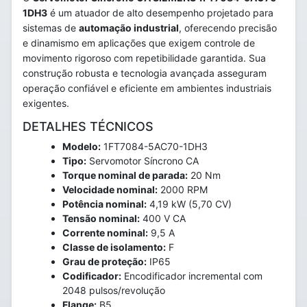
1DH3
é um atuador de alto desempenho projetado para
sistemas de
automação industrial
, oferecendo precisão
e dinamismo em aplicações que exigem controle de
movimento rigoroso com repetibilidade garantida. Sua
construção robusta e tecnologia avançada asseguram
operação confiável e eficiente em ambientes industriais
exigentes.
DETALHES TÉCNICOS
Modelo:
1FT7084-5AC70-1DH3
Tipo:
Servomotor Síncrono CA
Torque nominal de parada:
20 Nm
Velocidade nominal:
2000 RPM
Potência nominal:
4,19 kW (5,70 CV)
Tensão nominal:
400 V CA
Corrente nominal:
9,5 A
Classe de isolamento:
F
Grau de proteção:
IP65
Codificador:
Encodificador incremental com
2048 pulsos/revolução
Flange:
B5