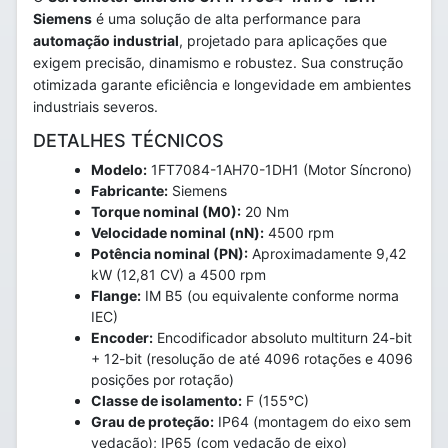
Siemens
é uma solução de alta performance para
automação industrial
, projetado para aplicações que
exigem precisão, dinamismo e robustez. Sua construção
otimizada garante eficiência e longevidade em ambientes
industriais severos.
DETALHES TÉCNICOS
Modelo:
1FT7084-1AH70-1DH1 (Motor Síncrono)
Fabricante:
Siemens
Torque nominal (M0):
20 Nm
Velocidade nominal (nN):
4500 rpm
Potência nominal (PN):
Aproximadamente 9,42
kW (12,81 CV) a 4500 rpm
Flange:
IM B5 (ou equivalente conforme norma
IEC)
Encoder:
Encodificador absoluto multiturn 24-bit
+ 12-bit (resolução de até 4096 rotações e 4096
posições por rotação)
Classe de isolamento:
F (155°C)
Grau de proteção:
IP64 (montagem do eixo sem
vedação); IP65 (com vedação de eixo)