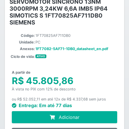
SERVOMOTOR SÍNCRONO 13NM
3000RPM 3,24KW 6,6A IMB5 IP64
SIMOTICS S 1FT70825AF711DB0
SIEMENS
Código:
1FT70825AF711DB0
Unidade:
PC
Anexos:
1FT7082-5AF71-1DB0_datasheet_en.pdf
Ciclo de vida:
ATIVO
A partir de
R$ 45.805,86
À vista no PIX com 12% de desconto
ou R$ 52.052,11 em até 12x de R$ 4.337,68 sem juros
Entrega:
Em até 77 dias
Adicionar