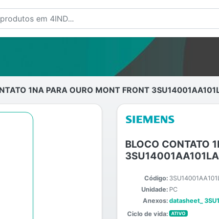
TATO 1NA PARA OURO MONT FRONT 3SU14001AA101L
BLOCO CONTATO 1
3SU14001AA101LA
Código:
3SU14001AA101
Unidade:
PC
Anexos:
datasheet_ 3S
Ciclo de vida:
ATIVO