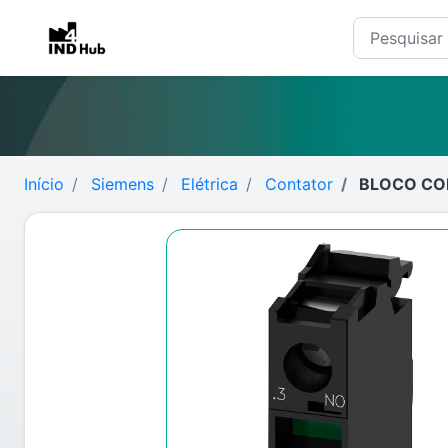
Início
Siemens
Elétrica
Contator
BLOCO CON